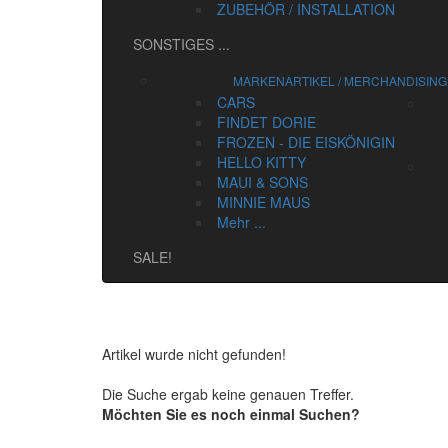
ZUBEHÖR / INSTALLATION
SONSTIGES
...
MARKENARTIKEL / MERCHANDISING
CARS
FINDET DORIE
FROZEN - DIE EISKÖNIGIN
HELLO KITTY
MAUI & SONS
MINNIE MAUS
Mehr ...
SALE!
Artikel wurde nicht gefunden!
Die Suche ergab keine genauen Treffer.
Möchten Sie es noch einmal Suchen?