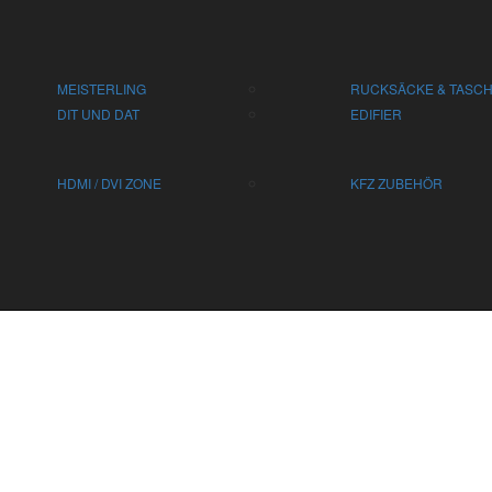
MEISTERLING
RUCKSÄCKE & TASC
DIT UND DAT
EDIFIER
HDMI / DVI ZONE
KFZ ZUBEHÖR