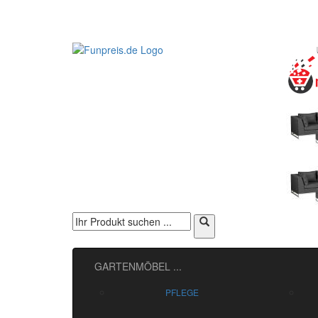
GARTENMÖBEL
...
PFLEGE