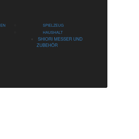
HEN
SPIELZEUG
HAUSHALT
SHIORI MESSER UND
ZUBEHÖR