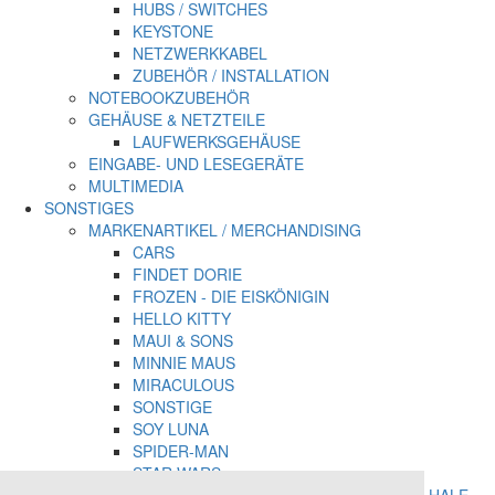
HUBS / SWITCHES
KEYSTONE
NETZWERKKABEL
ZUBEHÖR / INSTALLATION
NOTEBOOKZUBEHÖR
GEHÄUSE & NETZTEILE
LAUFWERKSGEHÄUSE
EINGABE- UND LESEGERÄTE
MULTIMEDIA
SONSTIGES
MARKENARTIKEL / MERCHANDISING
CARS
FINDET DORIE
FROZEN - DIE EISKÖNIGIN
HELLO KITTY
MAUI & SONS
MINNIE MAUS
MIRACULOUS
SONSTIGE
SOY LUNA
SPIDER-MAN
STAR WARS
TIER-MOTIV / STUDIO-PETS / RACHAEL HALE