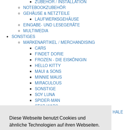
ZUBEHÖR / INSTALLATION
NOTEBOOKZUBEHÖR
GEHÄUSE & NETZTEILE
LAUFWERKSGEHÄUSE
EINGABE- UND LESEGERÄTE
MULTIMEDIA
SONSTIGES
MARKENARTIKEL / MERCHANDISING
CARS
FINDET DORIE
FROZEN - DIE EISKÖNIGIN
HELLO KITTY
MAUI & SONS
MINNIE MAUS
MIRACULOUS
SONSTIGE
SOY LUNA
SPIDER-MAN
STAR WARS
TIER-MOTIV / STUDIO-PETS / RACHAEL HALE
VIOLETTA
Diese Webseite benutzt Cookies und
MEISTERLING
ähnliche Technologien auf ihren Webseiten.
RUCKSÄCKE & TASCHEN