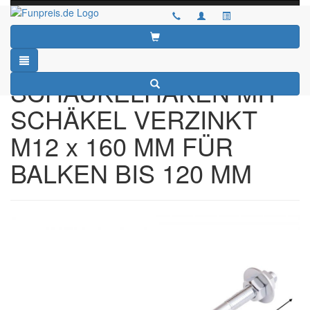
Toggle
navigati
Startseite
»
Katalog
»
GARTENMÖBEL
»
SONSTIGE
»
SCHEK-M
SCHAUKELHAKEN MIT
SCHÄKEL VERZINKT
M12 x 160 MM FÜR
BALKEN BIS 120 MM