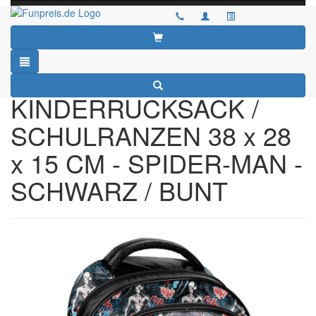
Toggle
navigati
Startseite
»
Katalog
»
SONSTIGES
»
MARKENARTIKEL /
MERCHANDISING
»
SPIDER-MAN
»
PA-8412
KINDERRUCKSACK /
SCHULRANZEN 38 x 28
x 15 CM - SPIDER-MAN -
SCHWARZ / BUNT